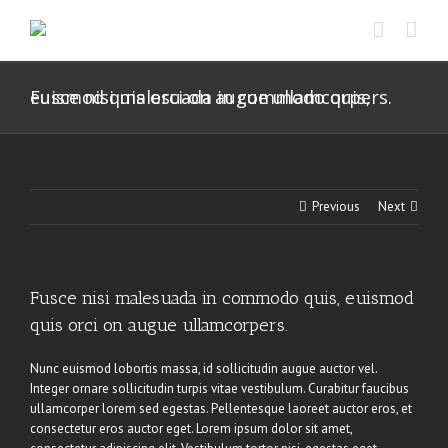
Skip
to
content
Fusce nisi malesuada in commodo quis, euismod quis orci on augue ullamcorpers.
Previous
Next
Fusce nisi malesuada in commodo quis, euismod
quis orci on augue ullamcorpers.
Nunc euismod lobortis massa, id sollicitudin augue auctor vel.
Integer ornare sollicitudin turpis vitae vestibulum. Curabitur faucibus
ullamcorper lorem sed egestas. Pellentesque laoreet auctor eros, et
consectetur eros auctor eget. Lorem ipsum dolor sit amet,