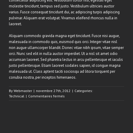
consectetur adipiscing elit. Vestibulum tortor nisi, egestas eget
molestie tincidunt, tempus sed justo. Vestibulum ultricies auctor
varius. Fusce consequat tincidunt dui, ac adipiscing turpis adipiscing
pulvinar. Aliquam erat volutpat. Vivamus eleifend rhoncus nulla in
laoreet.
Aliquam commodo gravida magna eget tincidunt. Fusce nisi augue,
malesuada in commodo quis, euismod quis orci. Integer vitae nisl
non augue ullamcorper blandit. Donec vitae nibh ipsum, vitae semper
orci. Nunc sed elit in nulla auctor imperdiet. Ut a nisl sit amet odio
accumsan laoreet. Sed pharetra lectus in arcu pellentesque et iaculis
justo pellentesque. Etiam laoreet sodales sapien, id congue magna
malesuada ut. Class aptent taciti sociosqu ad litora torquent per
conubia nostra, per inceptos himenaeos.
By
Webmaster
|
novembre 27th, 2012
|
Categories:
sur
Technical
|
Commentaires fermés
Fusce
nisi
malesuada
in
commodo
quis,