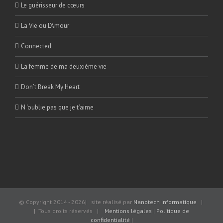
Le guérisseur de cœurs
La Vie ou L’Amour
Connected
La femme de ma deuxième vie
Don’t Break My Heart
N ‘oublie pas que je t’aime
© Copyright 2014 -
2026| site réalisé par
Nanotech Informatique
|
| Tous droits réservés |
Mentions légales
|
Politique de
confidentialité
|