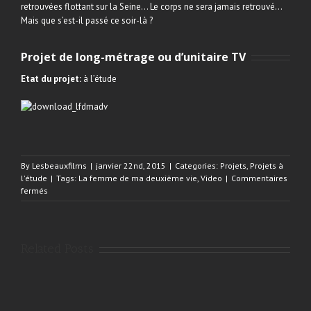
retrouvées flottant sur la Seine… Le corps ne sera jamais retrouvé…
Mais que s’est-il passé ce soir-là ?
Projet de long-métrage ou d’unitaire TV
Etat du projet:
à l’étude
By
Lesbeauxfilms
|
janvier 22nd, 2015
|
Categories:
Projets
,
Projets à
l'étude
|
Tags:
La femme de ma deuxième vie
,
Video
|
Commentaires
sur
fermés
La
femme
de
ma
Related Posts
deuxième
vie