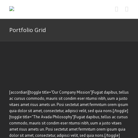
Skip
to
content
Portfolio Grid
[accordian][toggle title="Our Company Mission"]Fugiat dapibus, tellus
ac cursus commodo, mauris sit condim eser ntumsi nibh, uum a justo
vitaes amet risus amets un. Posi sectetut amet fermntum orem ipsum
quia dolor sit amet, consectetur, adipisci velit, sed quia nons.[/toggle]
[toggle title="The Avada Philosophy"]Fugiat dapibus, tellus ac cursus
commodo, mauris sit condim eser ntumsi nibh, uum a justo vitaes
amet risus amets un. Posi sectetut amet fermntum orem ipsum quia
dolor sit amet, consectetur, adipisci velit, sed quia nons.[/toggle]